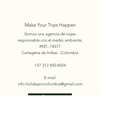
Make Your Trips Happen
Somos una agencia de viajes
responsable con el medio ambiente.
RNT.: 74577
Cartagena de Indias - Colombia
+57 312 450 6024
E-mail:
info.holidaysincolombia@gmail.com
Reserva
© 2022 by Holidays in
Colombia.
Nosotros
Facebook