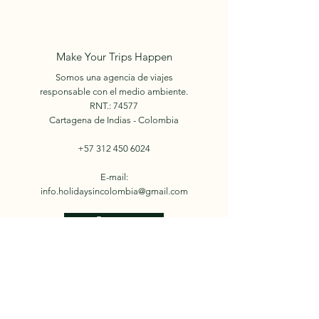
Make Your Trips Happen
Somos una agencia de viajes
responsable con el medio ambiente.
RNT.: 74577
Cartagena de Indias - Colombia
+57 312 450 6024
E-mail:
info.holidaysincolombia@gmail.com
Reserva
© 2022 by Holidays in
Colombia.
Nosotros
Facebook