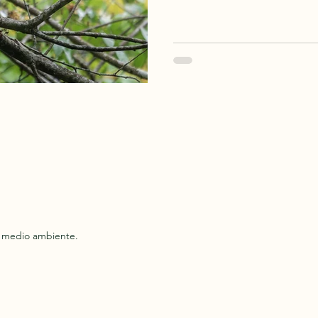
experimentado o un viajero 
naturaleza, Colombia ofrece
inigualable. Acompáñanos a
tu próximo destino de avitu
l medio ambiente.