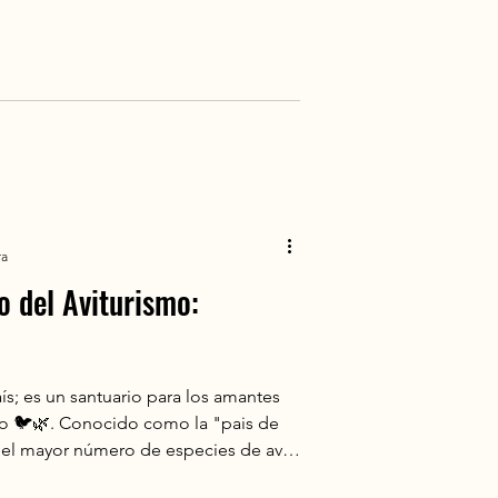
nce, cultura, naturaleza.
ra
o del Aviturismo:
s; es un santuario para los amantes
do 🐦🌿. Conocido como la "pais de
 el mayor número de especies de aves
. Ya seas un observador