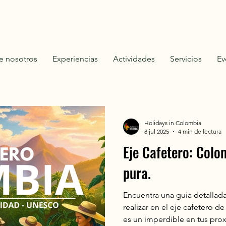
e nosotros
Experiencias
Actividades
Servicios
Ev
Holidays in Colombia
8 jul 2025
4 min de lectura
Eje Cafetero: Col
pura.
Encuentra una guia detallada
realizar en el eje cafetero de Colombia. descubre la razon por que
es un imperdible en tus pro