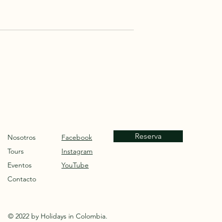
curioso en busca de conexión con la
 una experiencia de aveturismo
 explorar por qué Colombia debe ser
rismo, descubre algunas de la
Reserva
Nosotros
Facebook
Tours
Instagram
Eventos
YouTube
Contacto
© 2022 by Holidays in Colombia.