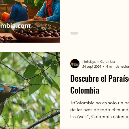
grupos, familia, pareja, roma
Holidays in Colombia
24 sept 2024
4 min de lectu
Descubre el Paraís
Colombia
✨Colombia no es solo un paí
de las aves de todo el mun
las Aves", Colombia ostenta
en el planeta, mas de 1900 