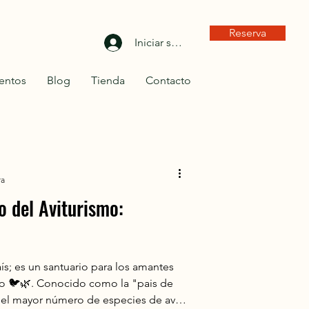
Reserva
Iniciar sesión
entos
Blog
Tienda
Contacto
ra
o del Aviturismo:
s; es un santuario para los amantes
do 🐦🌿. Conocido como la "pais de
 el mayor número de especies de aves