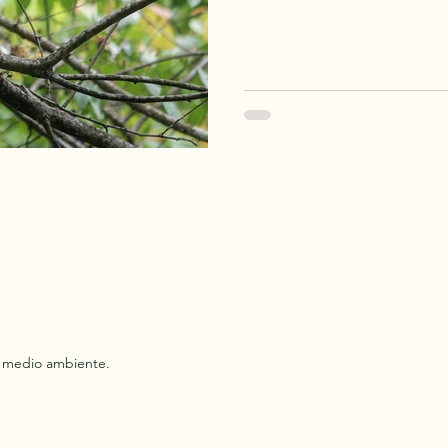
en el planeta, mas de 1900 
experimentado o un viajero 
naturaleza, Colombia ofrece
inigualable. Acompáñanos a
tu próximo destino de avitu
l medio ambiente.