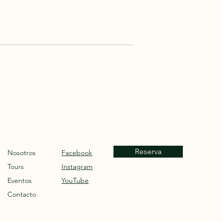
. Ya seas un observador
curioso en busca de conexión con la
 una experiencia de aveturismo
 explorar por qué Colombia debe ser
rismo, descubre algunas de la
Reserva
Nosotros
Facebook
Tours
Instagram
Eventos
YouTube
Contacto