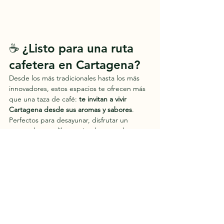
☕ ¿Listo para una ruta 
cafetera en Cartagena?
Desde los más tradicionales hasta los más 
innovadores, estos espacios te ofrecen más 
que una taza de café: 
te invitan a vivir 
Cartagena desde sus aromas y sabores
. 
Perfectos para desayunar, disfrutar un 
postre, leer un libro o simplemente hacer 
una pausa entre aventura y aventura.
MIRA LAS UBICACIONES AQUI DE LOS LUGARES DONDE IR A TOMAR UN BUEN CAFE