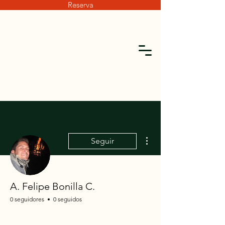
Reserva
Más acciones
Seguir
A. Felipe Bonilla C.
0 seguidores
0 seguidos