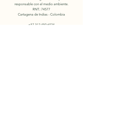
responsable con el medio ambiente.
RNT.: 74577
Cartagena de Indias - Colombia
+57 312 450 6024
E-mail:
info.holidaysincolombia@gmail.com
Reserva
© 2022 by Holidays in
Colombia.
Nosotros
Facebook
Tours
Instagram
Eventos
YouTube
Contacto