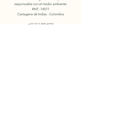
responsable con el medio ambiente.
RNT.: 74577
Cartagena de Indias - Colombia
+57 312 450 6024
E-mail:
info.holidaysincolombia@gmail.com
Reserva
© 2022 by Holidays in
Colombia.
Nosotros
Facebook
Tours
Instagram
Eventos
YouTube
Contacto