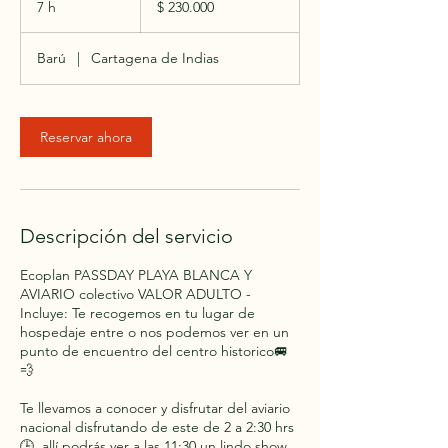
7 h
7
$ 230.000
colombianos
h
Barú
|
Cartagena de Indias
Reservar ahora
Descripción del servicio
Ecoplan PASSDAY PLAYA BLANCA Y
AVIARIO colectivo VALOR ADULTO -
Incluye: Te recogemos en tu lugar de
hospedaje entre o nos podemos ver en un
punto de encuentro del centro historico🚐
💨
Te llevamos a conocer y disfrutar del aviario
nacional disfrutando de este de 2 a 2:30 hrs
🕒, allí podrás ver a las 11:30 un lindo show.