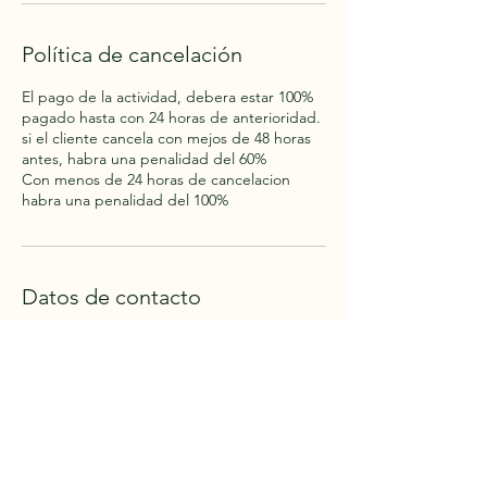
Política de cancelación
El pago de la actividad, debera estar 100%
pagado hasta con 24 horas de anterioridad.
si el cliente cancela con mejos de 48 horas
antes, habra una penalidad del 60%
Con menos de 24 horas de cancelacion
habra una penalidad del 100%
Datos de contacto
Holidays in Colombia, Espinal, Provincia de
Cartagena, Bolívar, Colombia
+57 (312) 450-6024
info.holidaysincolombia@gmail.com