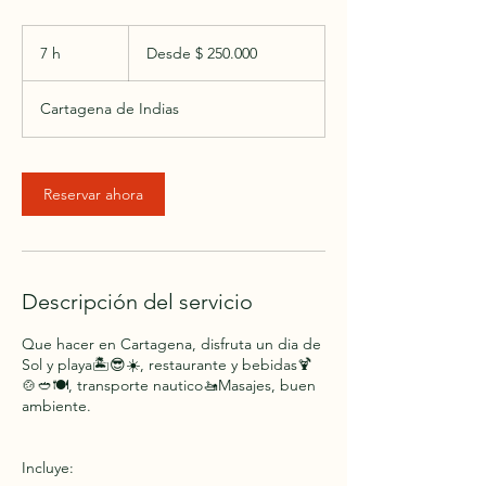
Desde
250.000
7 h
7
Desde $ 250.000
pesos
colombianos
h
Cartagena de Indias
Reservar ahora
Descripción del servicio
Que hacer en Cartagena, disfruta un dia de
Sol y playa🏝️😎☀️, restaurante y bebidas🍹
🍲🥙🍽️, transporte nautico🚤Masajes, buen
ambiente.
Incluye: