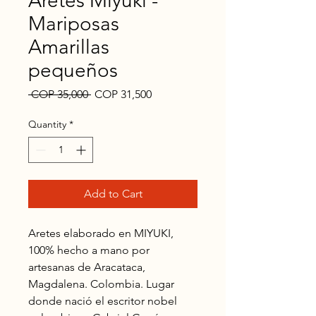
Aretes Miyuki -
Mariposas
Amarillas
pequeños
Regular
Sale
 COP 35,000 
COP 31,500
Price
Price
Quantity
*
Add to Cart
Aretes elaborado en MIYUKI,
100% hecho a mano por
artesanas de Aracataca,
Magdalena. Colombia. Lugar
donde nació el escritor nobel