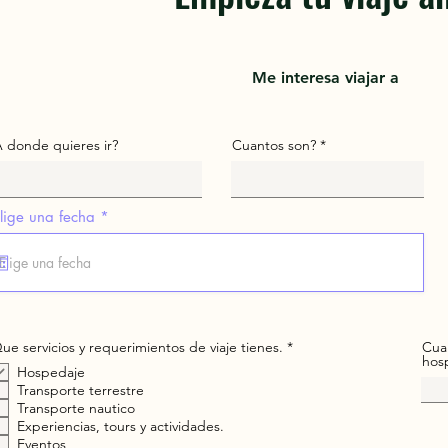
Me interesa viajar a
 donde quieres ir?
Cuantos son?
r
lige una fecha
*
e
q
u
i
r
e
d
O
Que servicios y requerimientos de viaje tienes.
*
Cua
b
hosp
Hospedaje
l
i
Transporte terrestre
g
Transporte nautico
a
Experiencias, tours y actividades.
t
Eventos
o