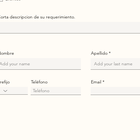
r
i
o
orta descripcion de su requerimiento.
Nombre
Apellido
refijo
Teléfono
Email