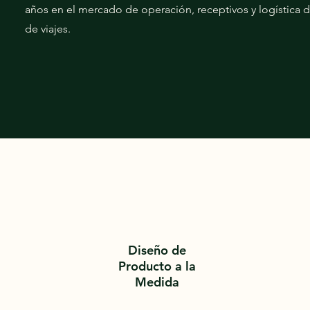
años en el mercado de operación, receptivos y logística 
de viajes.
Diseño de
Producto a la
Medida